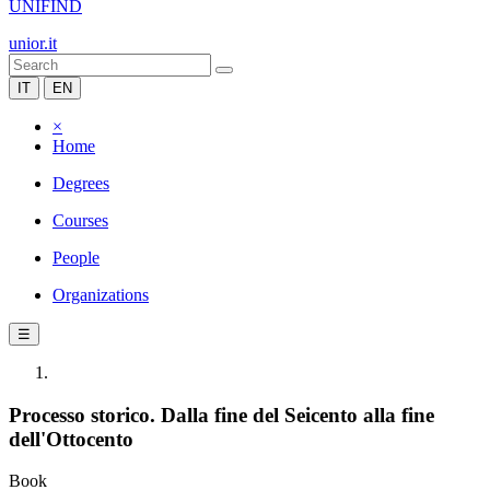
UNIFIND
unior.it
IT
EN
×
Home
Degrees
Courses
People
Organizations
☰
Processo storico. Dalla fine del Seicento alla fine
dell'Ottocento
Book