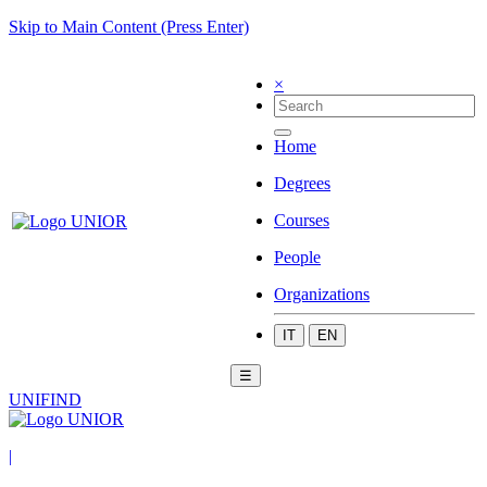
Skip to Main Content (Press Enter)
×
Home
Degrees
Courses
People
Organizations
IT
EN
☰
UNIFIND
|