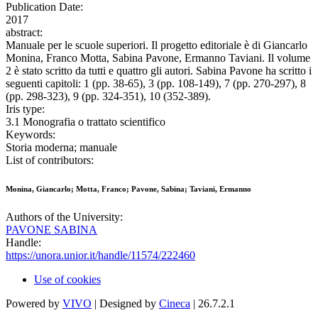
Publication Date:
2017
abstract:
Manuale per le scuole superiori. Il progetto editoriale è di Giancarlo
Monina, Franco Motta, Sabina Pavone, Ermanno Taviani. Il volume
2 è stato scritto da tutti e quattro gli autori. Sabina Pavone ha scritto i
seguenti capitoli: 1 (pp. 38-65), 3 (pp. 108-149), 7 (pp. 270-297), 8
(pp. 298-323), 9 (pp. 324-351), 10 (352-389).
Iris type:
3.1 Monografia o trattato scientifico
Keywords:
Storia moderna; manuale
List of contributors:
Monina, Giancarlo; Motta, Franco; Pavone, Sabina; Taviani, Ermanno
Authors of the University:
PAVONE SABINA
Handle:
https://unora.unior.it/handle/11574/222460
Use of cookies
Powered by
VIVO
| Designed by
Cineca
| 26.7.2.1