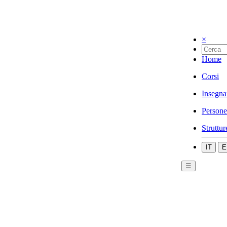
×
Home
Corsi
Insegna
Persone
Struttur
IT
E
☰