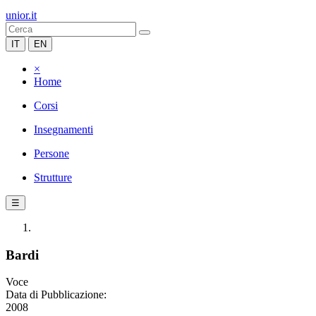
unior.it
IT
EN
×
Home
Corsi
Insegnamenti
Persone
Strutture
☰
Bardi
Voce
Data di Pubblicazione:
2008