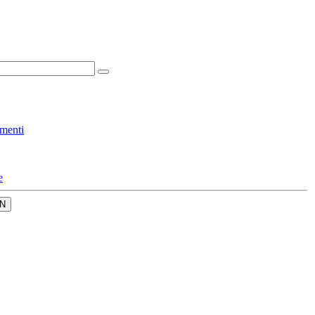
menti
e
N