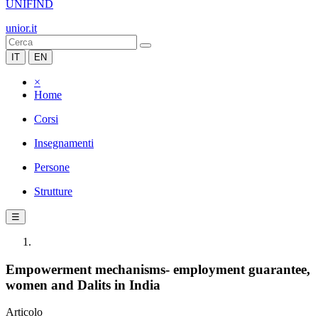
UNIFIND
unior.it
IT
EN
×
Home
Corsi
Insegnamenti
Persone
Strutture
☰
Empowerment mechanisms- employment guarantee,
women and Dalits in India
Articolo