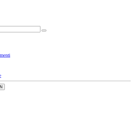
menti
e
N