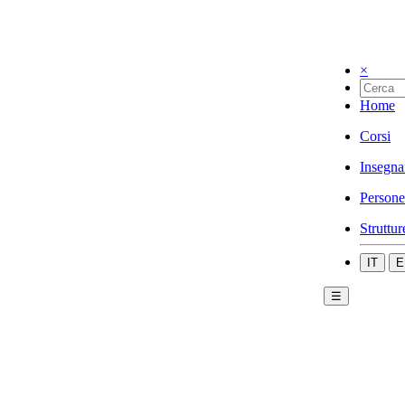
×
Home
Corsi
Insegna
Persone
Struttur
IT
E
☰