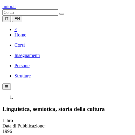
unior.it
IT
EN
×
Home
Corsi
Insegnamenti
Persone
Strutture
☰
Linguistica, semiotica, storia della cultura
Libro
Data di Pubblicazione:
1996