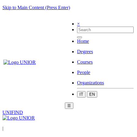
Skip to Main Content (Press Enter)
×
Home
Degrees
Courses
People
Organizations
IT
EN
☰
UNIFIND
|