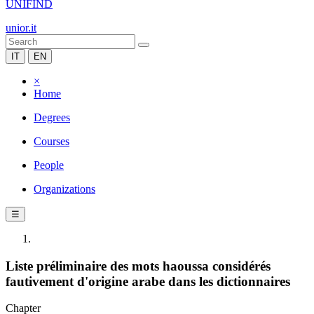
UNIFIND
unior.it
IT
EN
×
Home
Degrees
Courses
People
Organizations
☰
Liste préliminaire des mots haoussa considérés
fautivement d'origine arabe dans les dictionnaires
Chapter