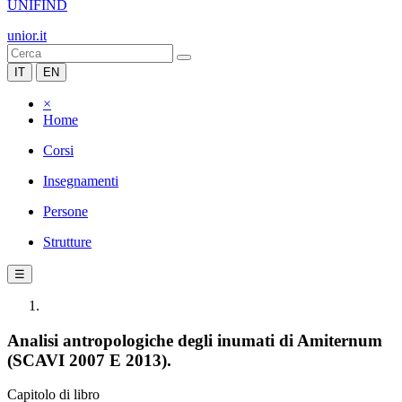
UNIFIND
unior.it
IT
EN
×
Home
Corsi
Insegnamenti
Persone
Strutture
☰
Analisi antropologiche degli inumati di Amiternum
(SCAVI 2007 E 2013).
Capitolo di libro