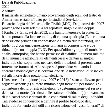
Data di Pubblicazione:
2022
Abstract:
Il materiale scheletrico umano proveniente dagli scavi del teatro di
Amiternum è stato affidato per lo studio al Servizio di
Bioarcheologia del Museo delle Civiltà (MIC). Dagli scavi del 2007
provengono i resti relativi a sei sepolture singole e una doppia
(Tomba 5). Gli scavi del 2013, che hanno interessato la platea C,
hanno portato alla luce tre tombe, di cui una quadrupla (T. 1 con una
deposizione primaria in connessione e almeno due riduzioni), una
tripla (T. 2 con una deposizione primaria in connessione e due
riduzioni) e una doppia (T. 3). Per quest’ultimo gruppo di tombe le
analisi antropologiche hanno permesso di stabilire il numero minimo
degli inumati e attribuire gli elementi ossei e dentari ai singoli
individui, che, soprattutto nel caso delle riduzioni, si presentavano
fortemente frammisti. Allo scopo si è proceduto valutando la
coerenza morfologica e la correlazione delle indicazioni di sesso ed
età alla morte delle porzioni scheletriche.
L’insieme del campione (scavi 2007 e 2013) è stato analizzato per i
seguenti aspetti: (a) numero minimo degli individui per tomba; (b)
consistenza dei loro resti scheletrici; (c) determinazione del sesso e
dell’età alla morte; (d) stima delle stature individuali; (e) rilevamento
di indicatori ossei e dentari delle condizioni di salute degli individui.
Tali evidenze concorrono a definire il profilo biologico degli
individui, fornendo dati utili alla ricostruzione dei “gesti funerari” di