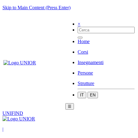
Skip to Main Content (Press Enter)
×
Home
Corsi
Insegnamenti
Persone
Strutture
IT
EN
☰
UNIFIND
|