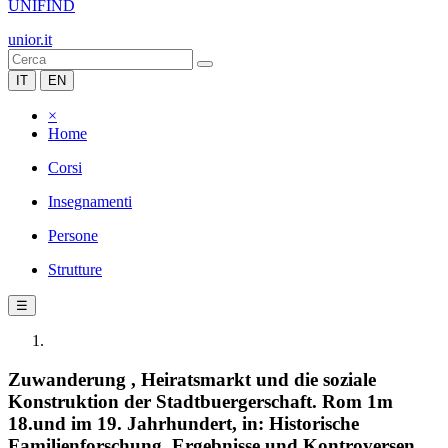
UNIFIND
unior.it
IT
EN
×
Home
Corsi
Insegnamenti
Persone
Strutture
☰
Zuwanderung , Heiratsmarkt und die soziale
Konstruktion der Stadtbuergerschaft. Rom 1m
18.und im 19. Jahrhundert, in: Historische
Familienforschung. Ergebnisse und Kontroversen,