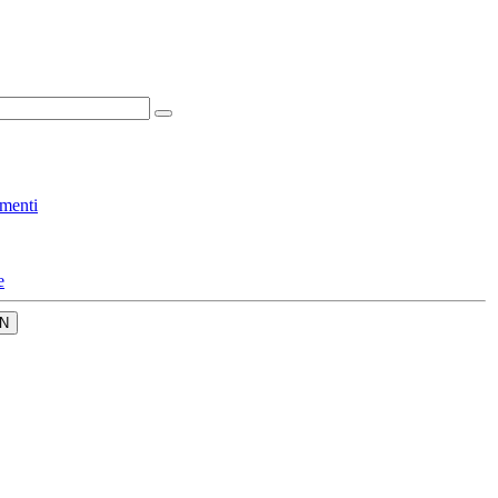
menti
e
N