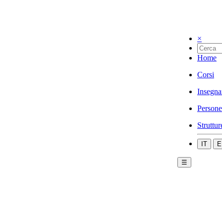
×
Home
Corsi
Insegna
Persone
Struttur
IT
E
☰