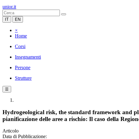
unior.it
IT
EN
×
Home
Corsi
Insegnamenti
Persone
Strutture
☰
Hydrogeological risk, the standard framework and pla
pianificazione delle aree a rischio: Il caso della Reg
Articolo
Data di Pubblicazione: