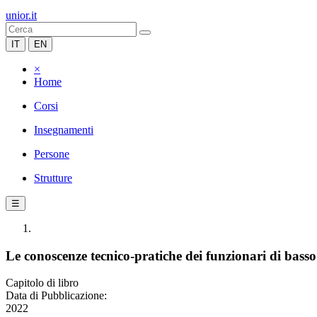
unior.it
IT
EN
×
Home
Corsi
Insegnamenti
Persone
Strutture
☰
Le conoscenze tecnico-pratiche dei funzionari di bass
Capitolo di libro
Data di Pubblicazione:
2022