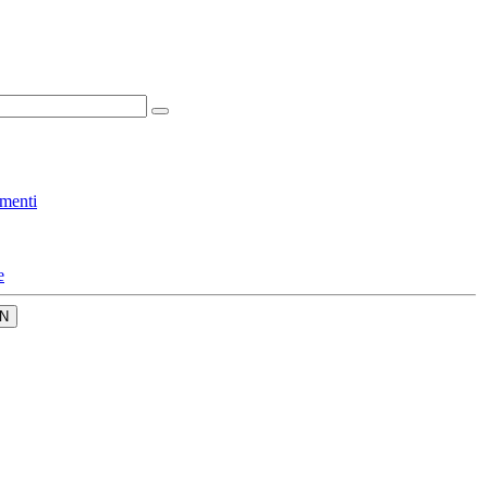
menti
e
N