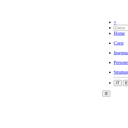
×
Home
Corsi
Insegna
Persone
Struttur
IT
E
☰