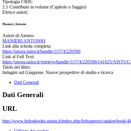
Tipologia CRIS:
2.1 Contributo in volume (Capitolo o Saggio)
Elenco autori:
Manieri, Antonio
Autori di Ateneo:
MANIERI ANTONIO
Link alla scheda completa:
https://unora.unior.it/handle/11574/220500
Link al Full Text:
https://unora.unior.it//retrieve/handle/11574/220500/141625/AISTU
Titolo del libro:
Indagini sul Giappone. Nuove prospettive di studio e ricerca
Dati Generali
Dati Generali
URL
http://www.fedoabooks.unina.it/index.php/fedoapress/catalog/book/4
Utilizzo dei cookie