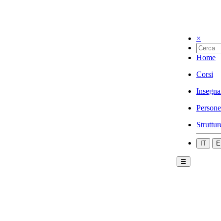
×
Home
Corsi
Insegna
Persone
Struttur
IT
E
☰