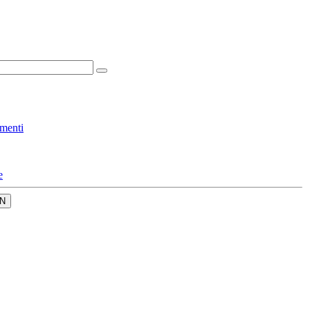
menti
e
N