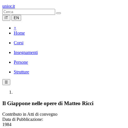
unior.it
IT
EN
×
Home
Corsi
Insegnamenti
Persone
Strutture
☰
Il Giappone nelle opere di Matteo Ricci
Contributo in Atti di convegno
Data di Pubblicazione:
1984