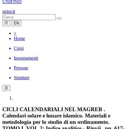
UNIFIND
unior.it
IT
EN
×
Home
Corsi
Insegnamenti
Persone
Strutture
☰
CICLI CALENDARIALI NEL MAGREB .
Calendari solare e lunare islamico. Materiali e
metodologia per lo studio di un ordinamento.
TOMO I, VOL.2: Indice analitico - Rinvii , pp. 617-