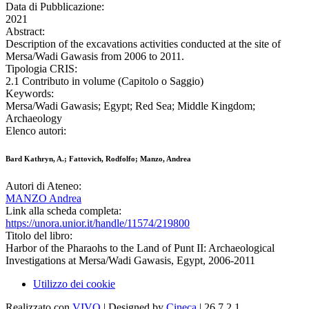
Data di Pubblicazione:
2021
Abstract:
Description of the excavations activities conducted at the site of
Mersa/Wadi Gawasis from 2006 to 2011.
Tipologia CRIS:
2.1 Contributo in volume (Capitolo o Saggio)
Keywords:
Mersa/Wadi Gawasis; Egypt; Red Sea; Middle Kingdom;
Archaeology
Elenco autori:
Bard Kathryn, A.; Fattovich, Rodfolfo; Manzo, Andrea
Autori di Ateneo:
MANZO Andrea
Link alla scheda completa:
https://unora.unior.it/handle/11574/219800
Titolo del libro:
Harbor of the Pharaohs to the Land of Punt II: Archaeological
Investigations at Mersa/Wadi Gawasis, Egypt, 2006-2011
Utilizzo dei cookie
Realizzato con
VIVO
| Designed by
Cineca
| 26.7.2.1