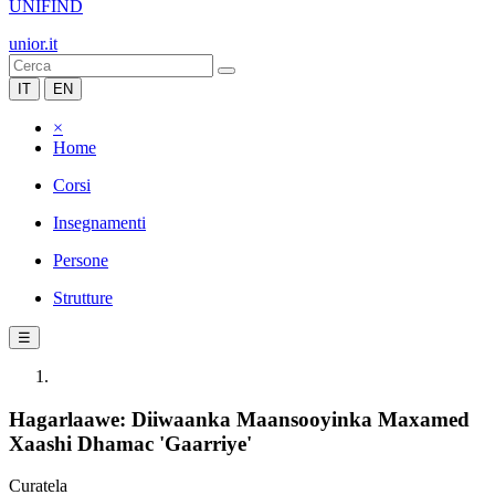
UNIFIND
unior.it
IT
EN
×
Home
Corsi
Insegnamenti
Persone
Strutture
☰
Hagarlaawe: Diiwaanka Maansooyinka Maxamed
Xaashi Dhamac 'Gaarriye'
Curatela