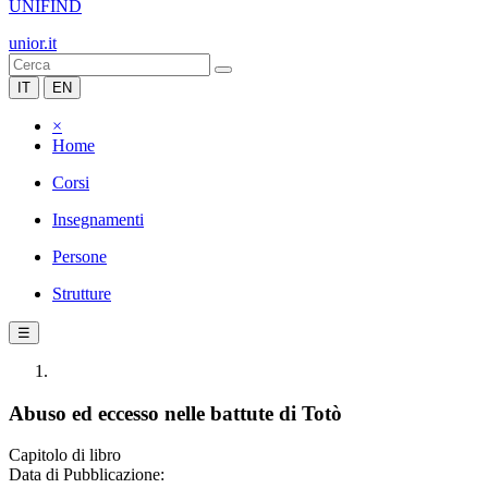
UNIFIND
unior.it
IT
EN
×
Home
Corsi
Insegnamenti
Persone
Strutture
☰
Abuso ed eccesso nelle battute di Totò
Capitolo di libro
Data di Pubblicazione: