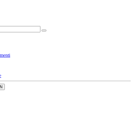
menti
e
N