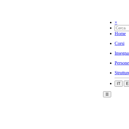
×
Home
Corsi
Insegna
Persone
Struttur
IT
E
☰