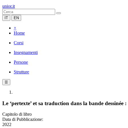
unior.it
IT
EN
×
Home
Corsi
Insegnamenti
Persone
Strutture
☰
Le ‘pertexte’ et sa traduction dans la bande dessinée : 
Capitolo di libro
Data di Pubblicazione:
2022