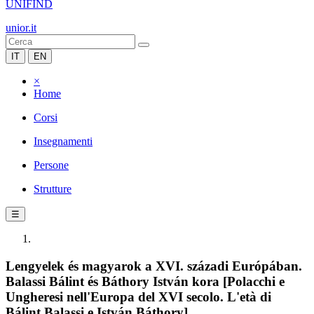
UNIFIND
unior.it
IT
EN
×
Home
Corsi
Insegnamenti
Persone
Strutture
☰
Lengyelek és magyarok a XVI. századi Európában.
Balassi Bálint és Báthory István kora [Polacchi e
Ungheresi nell'Europa del XVI secolo. L'età di
Bálint Balassi e István Báthory]