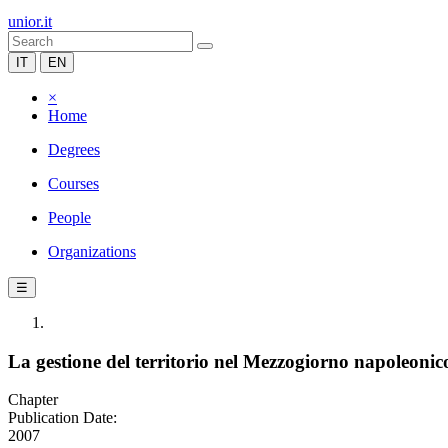
unior.it
IT
EN
×
Home
Degrees
Courses
People
Organizations
☰
La gestione del territorio nel Mezzogiorno napoleonico
Chapter
Publication Date:
2007