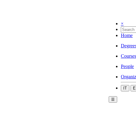
×
Home
Degree
Course
People
Organiz
IT
E
☰