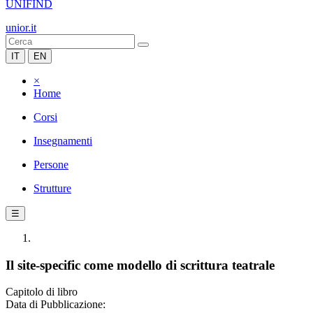
UNIFIND
unior.it
IT
EN
×
Home
Corsi
Insegnamenti
Persone
Strutture
☰
Il site-specific come modello di scrittura teatrale
Capitolo di libro
Data di Pubblicazione: