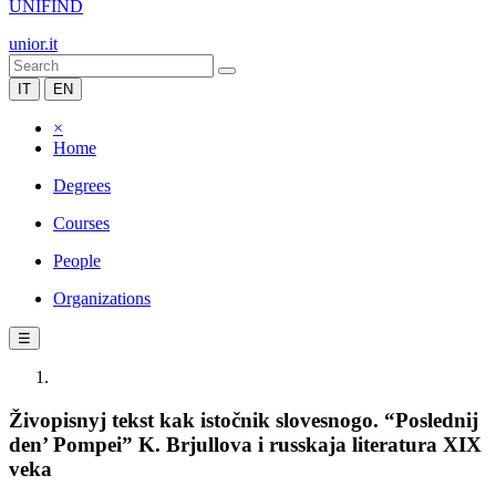
UNIFIND
unior.it
IT
EN
×
Home
Degrees
Courses
People
Organizations
☰
Živopisnyj tekst kak istočnik slovesnogo. “Poslednij
den’ Pompei” K. Brjullova i russkaja literatura XIX
veka