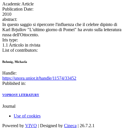
Academic Article
Publication Date:
2010
abstract:
In questo saggio si ripercorre l'influenza che il celebre dipinto di
Karl Brjullov "L'ultimo giorno di Pomei" ha avuto sulla letteratura
russa dell'Ottocento.
Iris type:
1.1 Articolo in rivista
List of contributors:
Bohmig, Michaela
Handle:
https://unora.unior.it/handle/11574/33452
Published in:
VOPROSY LITERATURY
Journal
Use of cookies
Powered by
VIVO
| Designed by
Cineca
| 26.7.2.1