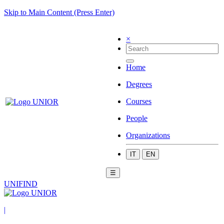
Skip to Main Content (Press Enter)
×
Home
Degrees
Courses
People
Organizations
IT
EN
☰
UNIFIND
|