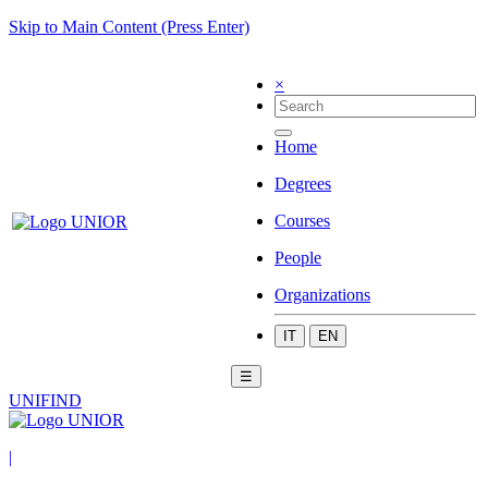
Skip to Main Content (Press Enter)
×
Home
Degrees
Courses
People
Organizations
IT
EN
☰
UNIFIND
|