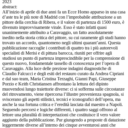
2023
abstract:
All’inizio di aprile di due anni fa un Ecce Homo apparso in una casa
d’aste tra le più note di Madrid con l’improbabile attribuzione a un
pittore della cerchia di Ribera, e il valore di partenza di 1500 euro, è
divenuto improvvisamente virale. Esso è stato infatti quasi
unanimemente attribuito a Caravaggio, un fatto assolutamente
inedito nella storia critica del pittore, su cui raramente gli studi hanno
trovato un accordo, quantomeno negli ultimi quarant’anni. Questa
pubblicazione raccoglie i contributi di quattro tra i più autorevoli
specialisti di Merisi e di pittura barocca, riuniti per offrire agli
studiosi un punto di partenza imprescindibile per la comprensione di
questo nuovo, fondamentale tassello di conoscenza per l’opera di
Caravaggio. Alla luce delle preziose indagini diagnostiche di
Claudio Falcucci e degli esiti del restauro curato da Andrea Cipriani
e dal suo team, Maria Cristina Terzaghi, Gianni Papi, Giuseppe
Porzio e Keith Christiansen affrontano la lettura del dipinto
muovendosi lungo traiettorie diverse: ci si sofferma sulle circostanze
del ritrovamento, viene ripercorsa l’illustre provenienza spagnola, si
sviscerano gli aspetti stilistici, tecnici e iconografici dell’opera, ma
anche la sua fortuna critica e l’eredità lasciata dal maestro a Napoli.
Seguendo percorsi e logiche differenti, i quattro saggi offrono al
lettore una pluralità di interpretazioni che costituisce il vero valore
aggiunto della pubblicazione. Pur giungendo a proposte di datazione
leggermente diverse all’interno dei cinque avventurosi anni che