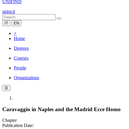
UNIFIND
unior.it
IT
EN
×
Home
Degrees
Courses
People
Organizations
☰
Caravaggio in Naples and the Madrid Ecce Homo
Chapter
Publication Date: