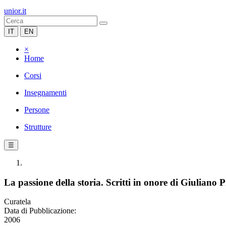
unior.it
IT
EN
×
Home
Corsi
Insegnamenti
Persone
Strutture
☰
La passione della storia. Scritti in onore di Giuliano 
Curatela
Data di Pubblicazione:
2006