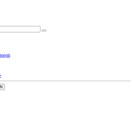
menti
e
N