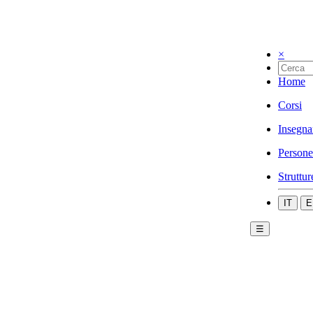
×
Home
Corsi
Insegna
Persone
Struttur
IT
E
☰