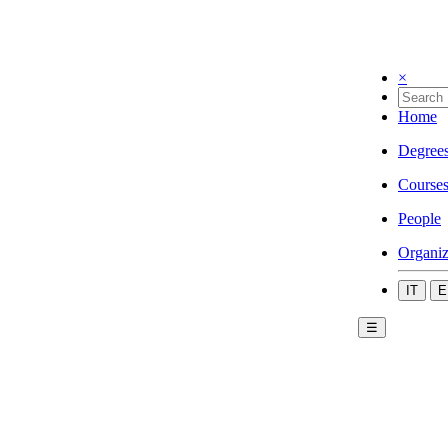
×
Home
Degree
Course
People
Organiz
IT
E
☰