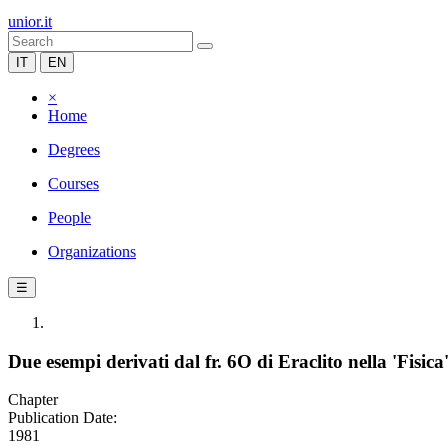
unior.it
IT
EN
×
Home
Degrees
Courses
People
Organizations
☰
Due esempi derivati dal fr. 6O di Eraclito nella 'Fisica'
Chapter
Publication Date:
1981