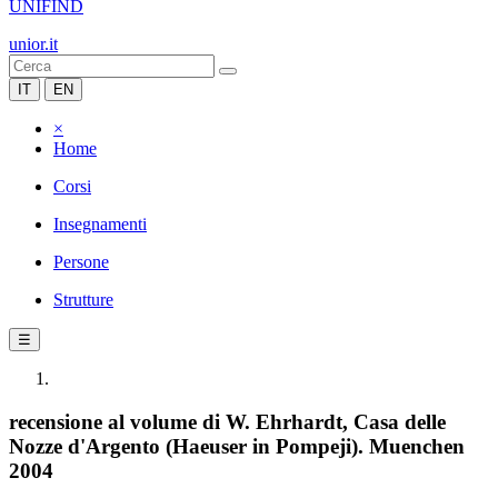
UNIFIND
unior.it
IT
EN
×
Home
Corsi
Insegnamenti
Persone
Strutture
☰
recensione al volume di W. Ehrhardt, Casa delle
Nozze d'Argento (Haeuser in Pompeji). Muenchen
2004