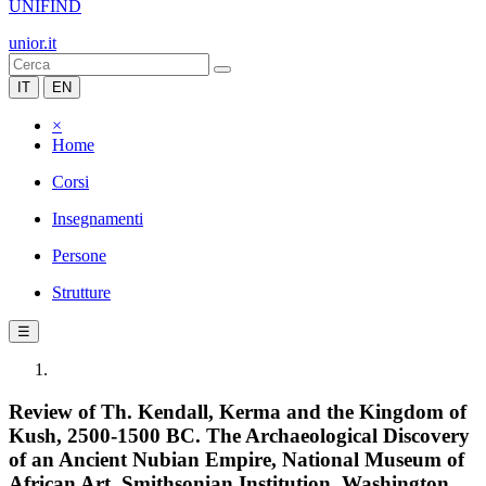
UNIFIND
unior.it
IT
EN
×
Home
Corsi
Insegnamenti
Persone
Strutture
☰
Review of Th. Kendall, Kerma and the Kingdom of
Kush, 2500-1500 BC. The Archaeological Discovery
of an Ancient Nubian Empire, National Museum of
African Art, Smithsonian Institution, Washington,