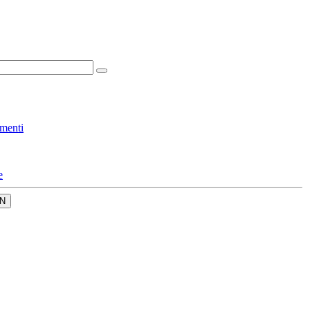
menti
e
N