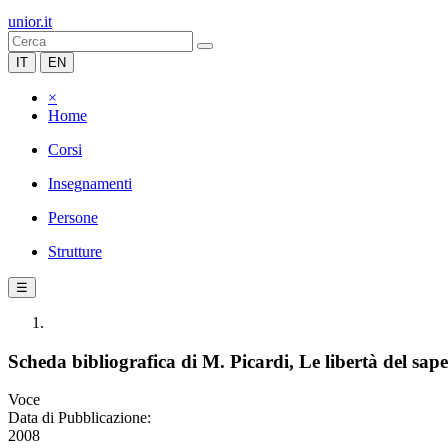
unior.it
IT
EN
×
Home
Corsi
Insegnamenti
Persone
Strutture
☰
Scheda bibliografica di M. Picardi, Le libertà del sape
Voce
Data di Pubblicazione:
2008