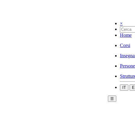
×
Home
Corsi
Insegna
Persone
Struttur
IT
E
☰