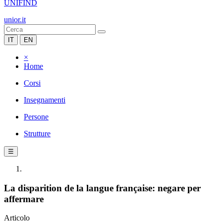
UNIFIND
unior.it
IT
EN
×
Home
Corsi
Insegnamenti
Persone
Strutture
☰
La disparition de la langue française: negare per
affermare
Articolo