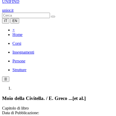
UNIFIND
unior.it
IT
EN
×
Home
Corsi
Insegnamenti
Persone
Strutture
☰
Moio della Civitella. / E. Greco ...[et al.]
Capitolo di libro
Data di Pubblicazione: