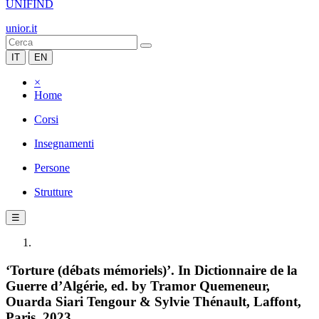
UNIFIND
unior.it
IT
EN
×
Home
Corsi
Insegnamenti
Persone
Strutture
☰
‘Torture (débats mémoriels)’. In Dictionnaire de la
Guerre d’Algérie, ed. by Tramor Quemeneur,
Ouarda Siari Tengour & Sylvie Thénault, Laffont,
Paris, 2023