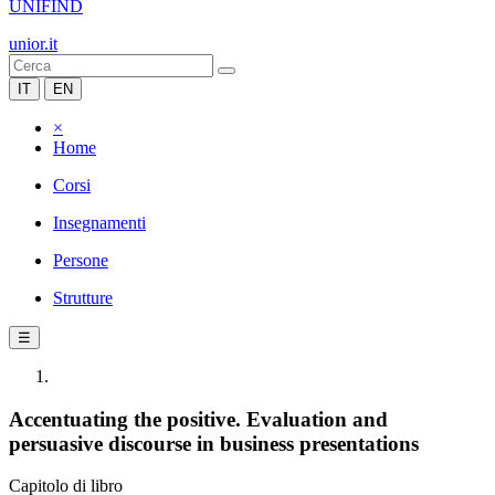
UNIFIND
unior.it
IT
EN
×
Home
Corsi
Insegnamenti
Persone
Strutture
☰
Accentuating the positive. Evaluation and
persuasive discourse in business presentations
Capitolo di libro