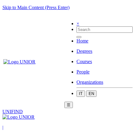
Skip to Main Content (Press Enter)
×
Home
Degrees
Courses
People
Organizations
IT
EN
☰
UNIFIND
|