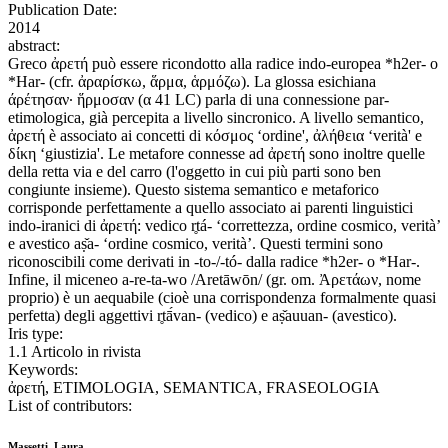
Publication Date:
2014
abstract:
Greco ἀρετή può essere ricondotto alla radice indo-europea *h2er- o
*Har- (cfr. ἀραρίσκω, ἅρμα, ἁρμόζω). La glossa esichiana
άρέτησαν· ἥρμοσαν (α 41 LC) parla di una connessione par-
etimologica, già percepita a livello sincronico. A livello semantico,
ἀρετή è associato ai concetti di κόσμος ‘ordine', ἀλήθεια ‘verità' e
δίκη ‘giustizia'. Le metafore connesse ad ἀρετή sono inoltre quelle
della retta via e del carro (l'oggetto in cui più parti sono ben
congiunte insieme). Questo sistema semantico e metaforico
corrisponde perfettamente a quello associato ai parenti linguistici
indo-iranici di ἀρετή: vedico r̥tá- ‘correttezza, ordine cosmico, verità’
e avestico aṣ̌a- ‘ordine cosmico, verità’. Questi termini sono
riconoscibili come derivati in -to-/-tó- dalla radice *h2er- o *Har-.
Infine, il miceneo a-re-ta-wo /Aretāwōn/ (gr. om. Ἀρετάων, nome
proprio) è un aequabile (cioè una corrispondenza formalmente quasi
perfetta) degli aggettivi r̥tā́van- (vedico) e aṣ̌auuan- (avestico).
Iris type:
1.1 Articolo in rivista
Keywords:
ἀρετή, ETIMOLOGIA, SEMANTICA, FRASEOLOGIA
List of contributors:
Massetti, Laura