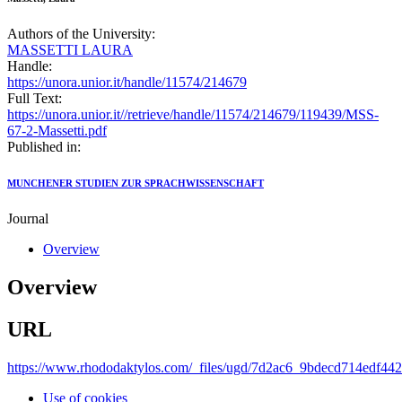
Authors of the University:
MASSETTI LAURA
Handle:
https://unora.unior.it/handle/11574/214679
Full Text:
https://unora.unior.it//retrieve/handle/11574/214679/119439/MSS-
67-2-Massetti.pdf
Published in:
MUNCHENER STUDIEN ZUR SPRACHWISSENSCHAFT
Journal
Overview
Overview
URL
https://www.rhododaktylos.com/_files/ugd/7d2ac6_9bdecd714edf44
Use of cookies