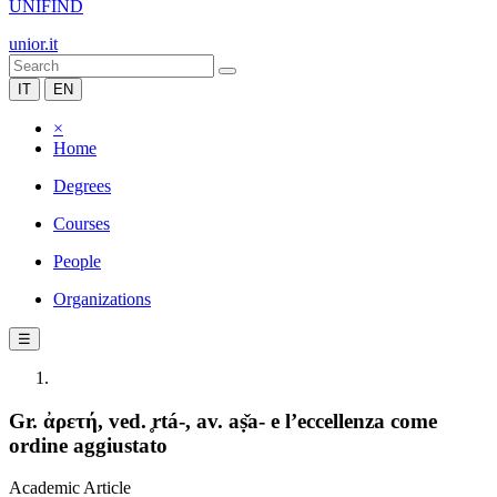
UNIFIND
unior.it
IT
EN
×
Home
Degrees
Courses
People
Organizations
☰
Gr. ἀρετή, ved. ̥rtá-, av. aṣ̌a- e l’eccellenza come
ordine aggiustato
Academic Article