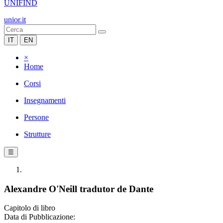
UNIFIND
unior.it
IT
EN
×
Home
Corsi
Insegnamenti
Persone
Strutture
☰
Alexandre O'Neill tradutor de Dante
Capitolo di libro
Data di Pubblicazione: