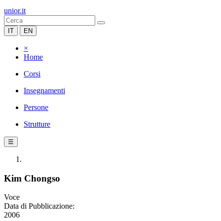
unior.it
IT
EN
×
Home
Corsi
Insegnamenti
Persone
Strutture
☰
Kim Chongso
Voce
Data di Pubblicazione:
2006