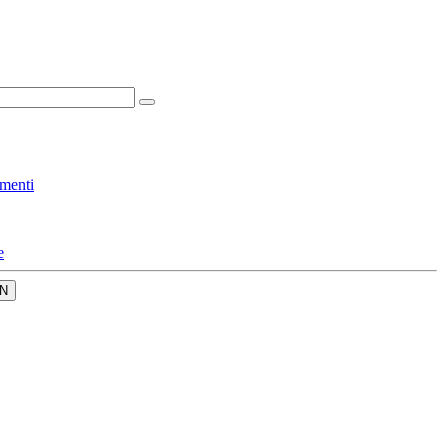
menti
e
N