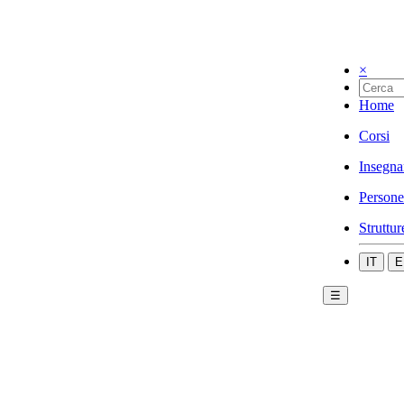
×
Home
Corsi
Insegna
Persone
Struttur
IT
E
☰