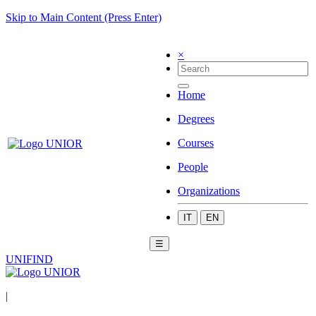
Skip to Main Content (Press Enter)
×
Home
Degrees
Courses
People
Organizations
IT
EN
☰
UNIFIND
|