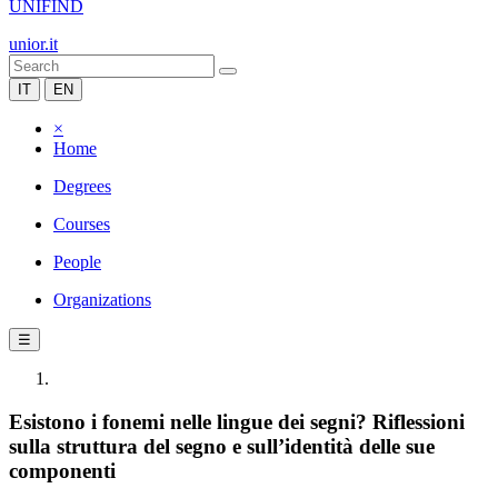
UNIFIND
unior.it
IT
EN
×
Home
Degrees
Courses
People
Organizations
☰
Esistono i fonemi nelle lingue dei segni? Riflessioni
sulla struttura del segno e sull’identità delle sue
componenti