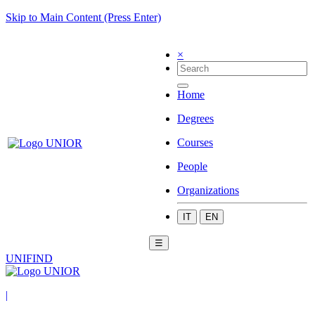
Skip to Main Content (Press Enter)
×
Home
Degrees
Courses
People
Organizations
IT
EN
☰
UNIFIND
|