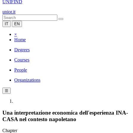
UNIFIND
unior.it
IT
EN
×
Home
Degrees
Courses
People
Organizations
☰
Una interpretazione economica dell'esperienza INA-
CASA nel contesto napoletano
Chapter