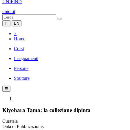
UNIFIND
unior.it
IT
EN
×
Home
Corsi
Insegnamenti
Persone
Strutture
☰
Kiyohara Tama: la collezione dipinta
Curatela
Data di Pubblicazione: