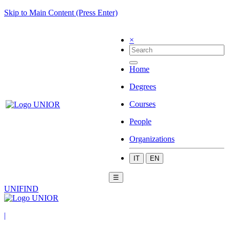
Skip to Main Content (Press Enter)
×
Home
Degrees
Courses
People
Organizations
IT
EN
☰
UNIFIND
|