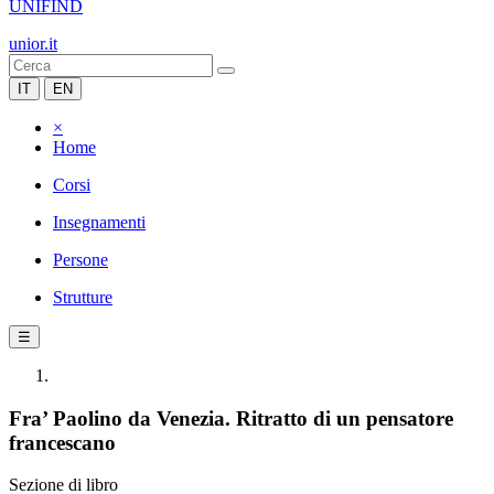
UNIFIND
unior.it
IT
EN
×
Home
Corsi
Insegnamenti
Persone
Strutture
☰
Fra’ Paolino da Venezia. Ritratto di un pensatore
francescano
Sezione di libro