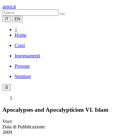
unior.it
IT
EN
×
Home
Corsi
Insegnamenti
Persone
Strutture
☰
Apocalypses and Apocalypticism VI. Islam
Voce
Data di Pubblicazione:
2009