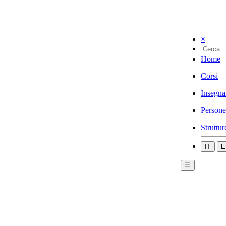
×
Home
Corsi
Insegna
Persone
Struttur
IT
E
☰