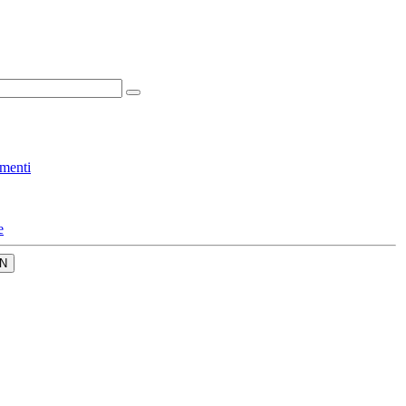
menti
e
N