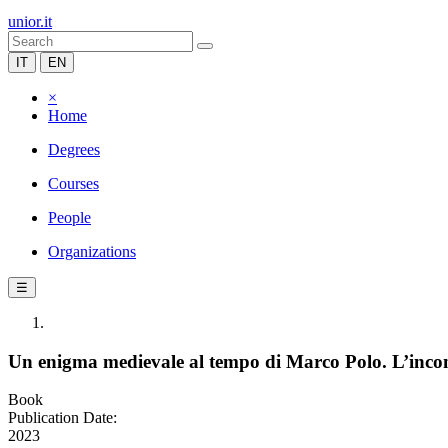
unior.it
IT
EN
×
Home
Degrees
Courses
People
Organizations
☰
Un enigma medievale al tempo di Marco Polo. L’incont
Book
Publication Date:
2023