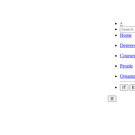
×
Home
Degree
Course
People
Organiz
IT
E
☰