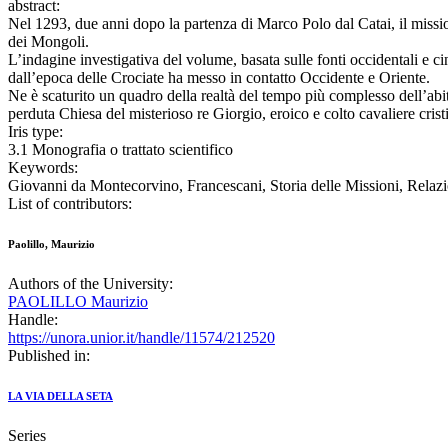
abstract:
Nel 1293, due anni dopo la partenza di Marco Polo dal Catai, il miss
dei Mongoli.
L’indagine investigativa del volume, basata sulle fonti occidentali e cin
dall’epoca delle Crociate ha messo in contatto Occidente e Oriente.
Ne è scaturito un quadro della realtà del tempo più complesso dell’abitu
perduta Chiesa del misterioso re Giorgio, eroico e colto cavaliere cris
Iris type:
3.1 Monografia o trattato scientifico
Keywords:
Giovanni da Montecorvino, Francescani, Storia delle Missioni, Relaz
List of contributors:
Paolillo, Maurizio
Authors of the University:
PAOLILLO Maurizio
Handle:
https://unora.unior.it/handle/11574/212520
Published in:
LA VIA DELLA SETA
Series