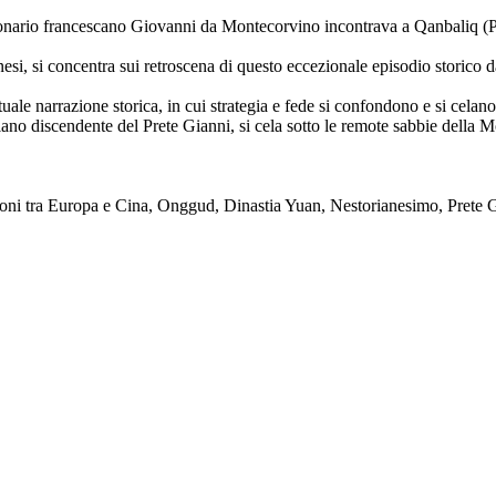
ionario francescano Giovanni da Montecorvino incontrava a Qanbaliq (Pe
esi, si concentra sui retroscena di questo eccezionale episodio storico da
ale narrazione storica, in cui strategia e fede si confondono e si celano 
tiano discendente del Prete Gianni, si cela sotto le remote sabbie della 
ioni tra Europa e Cina, Onggud, Dinastia Yuan, Nestorianesimo, Prete 