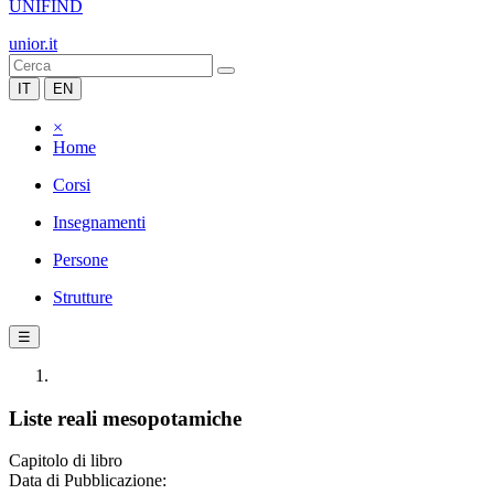
UNIFIND
unior.it
IT
EN
×
Home
Corsi
Insegnamenti
Persone
Strutture
☰
Liste reali mesopotamiche
Capitolo di libro
Data di Pubblicazione: