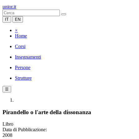
unior.it
IT
EN
×
Home
Corsi
Insegnamenti
Persone
Strutture
☰
Pirandello o l'arte della dissonanza
Libro
Data di Pubblicazione:
2008