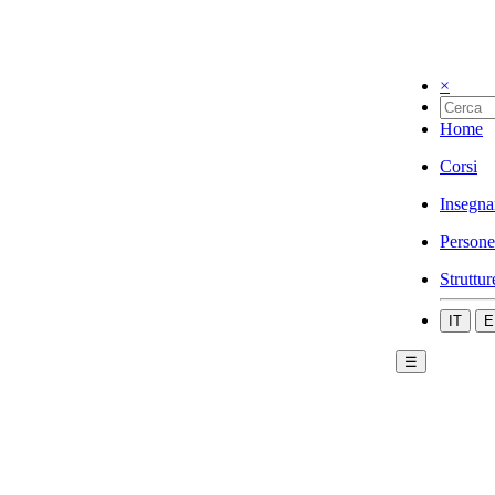
×
Home
Corsi
Insegna
Persone
Struttur
IT
E
☰