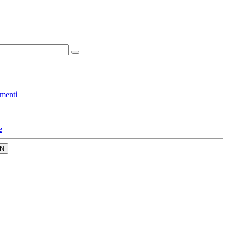
menti
e
N