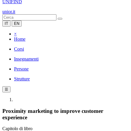
UNIFIND
unior.it
IT
EN
×
Home
Corsi
Insegnamenti
Persone
Strutture
☰
Proximity marketing to improve customer
experience
Capitolo di libro