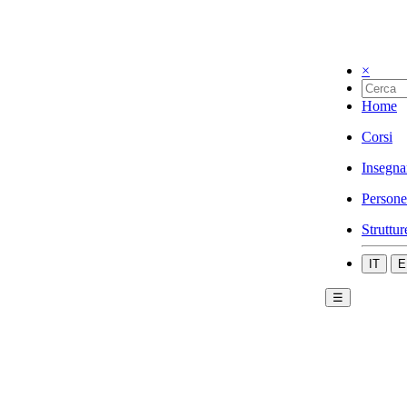
×
Home
Corsi
Insegna
Persone
Struttur
IT
E
☰