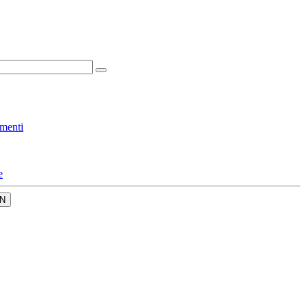
menti
e
N