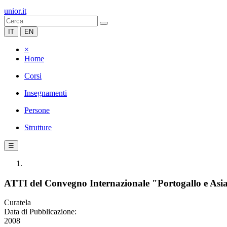
unior.it
IT
EN
×
Home
Corsi
Insegnamenti
Persone
Strutture
☰
ATTI del Convegno Internazionale "Portogallo e Asia
Curatela
Data di Pubblicazione:
2008