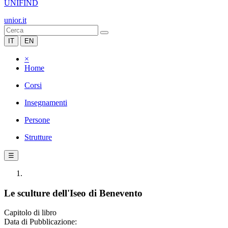
UNIFIND
unior.it
IT
EN
×
Home
Corsi
Insegnamenti
Persone
Strutture
☰
Le sculture dell'Iseo di Benevento
Capitolo di libro
Data di Pubblicazione: