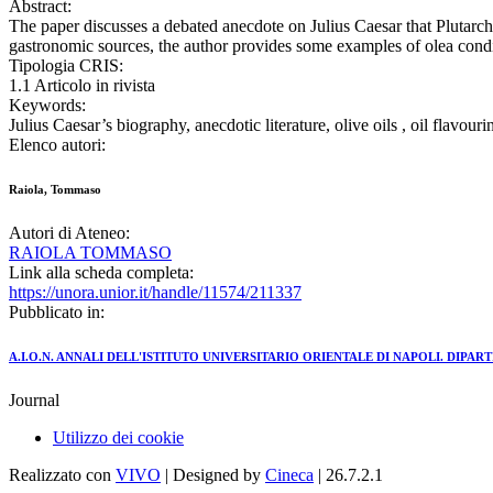
Abstract:
The paper discusses a debated anecdote on Julius Caesar that Plutarc
gastronomic sources, the author provides some examples of olea condit
Tipologia CRIS:
1.1 Articolo in rivista
Keywords:
Julius Caesar’s biography, anecdotic literature, olive oils , oil flavouri
Elenco autori:
Raiola, Tommaso
Autori di Ateneo:
RAIOLA TOMMASO
Link alla scheda completa:
https://unora.unior.it/handle/11574/211337
Pubblicato in:
A.I.O.N. ANNALI DELL'ISTITUTO UNIVERSITARIO ORIENTALE DI NAPOLI. DIP
Journal
Utilizzo dei cookie
Realizzato con
VIVO
| Designed by
Cineca
| 26.7.2.1