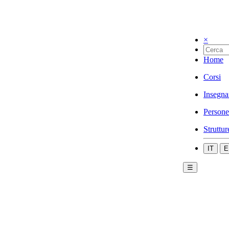
×
Home
Corsi
Insegna
Persone
Struttur
IT
E
☰