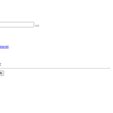
menti
e
N