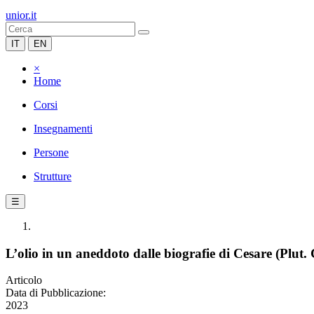
unior.it
IT
EN
×
Home
Corsi
Insegnamenti
Persone
Strutture
☰
L’olio in un aneddoto dalle biografie di Cesare (Plut. 
Articolo
Data di Pubblicazione:
2023