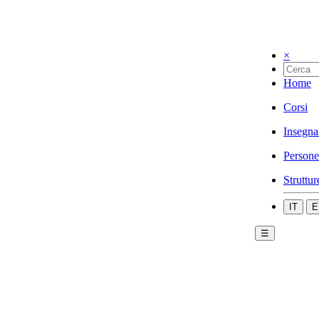
×
Home
Corsi
Insegna
Persone
Struttur
IT
E
☰