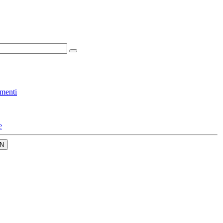
menti
e
N