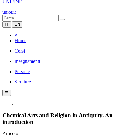
UNIFIND
unior.it
IT
EN
×
Home
Corsi
Insegnamenti
Persone
Strutture
☰
Chemical Arts and Religion in Antiquity. An
introduction
Articolo