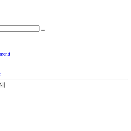
menti
e
N