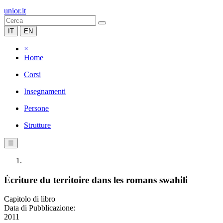
unior.it
IT
EN
×
Home
Corsi
Insegnamenti
Persone
Strutture
☰
Écriture du territoire dans les romans swahili
Capitolo di libro
Data di Pubblicazione:
2011