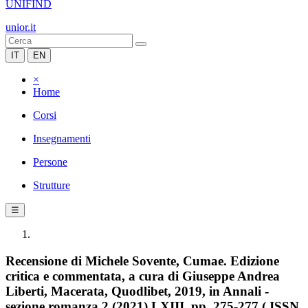
UNIFIND
unior.it
IT
EN
×
Home
Corsi
Insegnamenti
Persone
Strutture
☰
Recensione di Michele Sovente, Cumae. Edizione
critica e commentata, a cura di Giuseppe Andrea
Liberti, Macerata, Quodlibet, 2019, in Annali -
sezione romanza 2 (2021) LXIII, pp. 275-277 ( ISSN