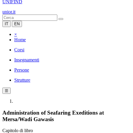
UNIFIND
unior.it
IT
EN
×
Home
Corsi
Insegnamenti
Persone
Strutture
☰
Administration of Seafaring Exeditions at
Mersa/Wadi Gawasis
Capitolo di libro